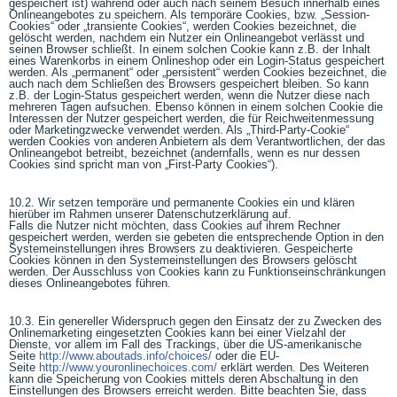
gespeichert ist) während oder auch nach seinem Besuch innerhalb eines
Onlineangebotes zu speichern. Als temporäre Cookies, bzw. „Session-
Cookies“ oder „transiente Cookies“, werden Cookies bezeichnet, die
gelöscht werden, nachdem ein Nutzer ein Onlineangebot verlässt und
seinen Browser schließt. In einem solchen Cookie kann z.B. der Inhalt
eines Warenkorbs in einem Onlineshop oder ein Login-Status gespeichert
werden. Als „permanent“ oder „persistent“ werden Cookies bezeichnet, die
auch nach dem Schließen des Browsers gespeichert bleiben. So kann
z.B. der Login-Status gespeichert werden, wenn die Nutzer diese nach
mehreren Tagen aufsuchen. Ebenso können in einem solchen Cookie die
Interessen der Nutzer gespeichert werden, die für Reichweitenmessung
oder Marketingzwecke verwendet werden. Als „Third-Party-Cookie“
werden Cookies von anderen Anbietern als dem Verantwortlichen, der das
Onlineangebot betreibt, bezeichnet (andernfalls, wenn es nur dessen
Cookies sind spricht man von „First-Party Cookies“).
10.2. Wir setzen temporäre und permanente Cookies ein und klären
hierüber im Rahmen unserer Datenschutzerklärung auf.
Falls die Nutzer nicht möchten, dass Cookies auf ihrem Rechner
gespeichert werden, werden sie gebeten die entsprechende Option in den
Systemeinstellungen ihres Browsers zu deaktivieren. Gespeicherte
Cookies können in den Systemeinstellungen des Browsers gelöscht
werden. Der Ausschluss von Cookies kann zu Funktionseinschränkungen
dieses Onlineangebotes führen.
10.3. Ein genereller Widerspruch gegen den Einsatz der zu Zwecken des
Onlinemarketing eingesetzten Cookies kann bei einer Vielzahl der
Dienste, vor allem im Fall des Trackings, über die US-amerikanische
Seite
http://www.aboutads.info/choices/
oder die EU-
Seite
http://www.youronlinechoices.com/
erklärt werden. Des Weiteren
kann die Speicherung von Cookies mittels deren Abschaltung in den
Einstellungen des Browsers erreicht werden. Bitte beachten Sie, dass