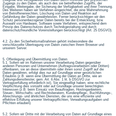
Zugangs zu den Daten, als auch des sie betreffenden Zugriffs, der
Eingabe, Weitergabe, der Sicherung der Verfügbarkeit und ihrer Trennung.
Des Weiteren haben wir Verfahren eingerichtet, die eine Wahrnehmung
von Betroffenenrechten, Löschung von Daten und Reaktion auf
Gefährdung der Daten gewährleisten. Ferner berücksichtigen wir den
Schutz personenbezogener Daten bereits bei der Entwicklung, bzw.
Auswahl von Hardware, Software sowie Verfahren, entsprechend dem
Prinzip des Datenschutzes durch Technikgestaltung und durch
datenschutzfreundliche Voreinstellungen berücksichtigt (Art. 25 DSGVO).
4.2. Zu den Sicherheitsmaßnahmen gehört insbesondere die
verschlüsselte Übertragung von Daten zwischen Ihrem Browser und
unserem Server.
5. Offenlegung und Übermittlung von Daten
5.1. Sofern wir im Rahmen unserer Verarbeitung Daten gegenüber
anderen Personen und Unternehmen (Auftragsverarbeitern oder Dritten)
offenbaren, sie an diese übermitteln oder ihnen sonst Zugriff auf die
Daten gewähren, erfolgt dies nur auf Grundlage einer gesetzlichen
Erlaubnis (z.B. wenn eine Übermittlung der Daten an Dritte, wie an
Zahlungsdienstleister, gem. Art. 6 Abs. 1 lit. b DSGVO zur
Vertragserfüllung erforderlich ist), Sie eingewilligt haben, eine rechtliche
Verpflichtung dies vorsieht oder auf Grundlage unserer berechtigten
Interessen (z.B. beim Einsatz von Beauftragten, Hostinganbietern,
Steuer-, Wirtschafts- und Rechtsberatern, Kundenpflege-, Buchführungs-,
Abrechnungs- und ähnlichen Diensten, die uns eine effiziente und
effektive Erfüllung unserer Vertragspflichten, Verwaltungsaufgaben und
Pflichten erlauben).
5.2. Sofern wir Dritte mit der Verarbeitung von Daten auf Grundlage eines