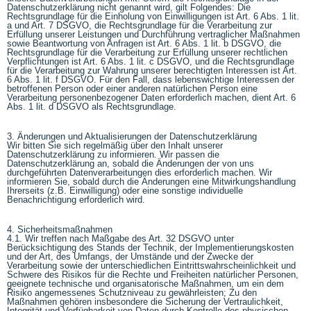
Datenschutzerklärung nicht genannt wird, gilt Folgendes: Die
Rechtsgrundlage für die Einholung von Einwilligungen ist Art. 6 Abs. 1 lit.
a und Art. 7 DSGVO, die Rechtsgrundlage für die Verarbeitung zur
Erfüllung unserer Leistungen und Durchführung vertraglicher Maßnahmen
sowie Beantwortung von Anfragen ist Art. 6 Abs. 1 lit. b DSGVO, die
Rechtsgrundlage für die Verarbeitung zur Erfüllung unserer rechtlichen
Verpflichtungen ist Art. 6 Abs. 1 lit. c DSGVO, und die Rechtsgrundlage
für die Verarbeitung zur Wahrung unserer berechtigten Interessen ist Art.
6 Abs. 1 lit. f DSGVO. Für den Fall, dass lebenswichtige Interessen der
betroffenen Person oder einer anderen natürlichen Person eine
Verarbeitung personenbezogener Daten erforderlich machen, dient Art. 6
Abs. 1 lit. d DSGVO als Rechtsgrundlage.
3. Änderungen und Aktualisierungen der Datenschutzerklärung
Wir bitten Sie sich regelmäßig über den Inhalt unserer
Datenschutzerklärung zu informieren. Wir passen die
Datenschutzerklärung an, sobald die Änderungen der von uns
durchgeführten Datenverarbeitungen dies erforderlich machen. Wir
informieren Sie, sobald durch die Änderungen eine Mitwirkungshandlung
Ihrerseits (z.B. Einwilligung) oder eine sonstige individuelle
Benachrichtigung erforderlich wird.
4. Sicherheitsmaßnahmen
4.1. Wir treffen nach Maßgabe des Art. 32 DSGVO unter
Berücksichtigung des Stands der Technik, der Implementierungskosten
und der Art, des Umfangs, der Umstände und der Zwecke der
Verarbeitung sowie der unterschiedlichen Eintrittswahrscheinlichkeit und
Schwere des Risikos für die Rechte und Freiheiten natürlicher Personen,
geeignete technische und organisatorische Maßnahmen, um ein dem
Risiko angemessenes Schutzniveau zu gewährleisten; Zu den
Maßnahmen gehören insbesondere die Sicherung der Vertraulichkeit,
Integrität und Verfügbarkeit von Daten durch Kontrolle des physischen