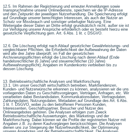
12.5. Im Rahmen der Registrierung und erneuter Anmeldungen sowie
Inanspruchnahme unserer Onlinedienste, speichern wir die IP-Adresse
und den Zeitpunkt der jeweiligen Nutzerhandlung. Die Speicherung erfolgt
auf Grundlage unserer berechtigten Interessen, als auch der Nutzer an
Schutz vor Missbrauch und sonstiger unbefugter Nutzung. Eine
Weitergabe dieser Daten an Dritte erfolgt grundsätzlich nicht, außer sie ist
zur Verfolgung unserer Ansprüche erforderlich oder es besteht hierzu eine
gesetzliche Verpflichtung gem. Art. 6 Abs. 1 lit. c DSGVO.
12.6. Die Löschung erfolgt nach Ablauf gesetzlicher Gewährleistungs- und
vergleichbarer Pflichten, die Erforderlichkeit der Aufbewahrung der Daten
wird alle drei Jahre überprüft; im Fall der gesetzlichen
Archivierungspflichten erfolgt die Löschung nach deren Ablauf (Ende
handelsrechtlicher (6 Jahre) und steuerrechtlicher (10 Jahre)
Aufbewahrungspflicht); Angaben im Kundenkonto verbleiben bis zu
dessen Löschung.
13. Betriebswirtschaftliche Analysen und Marktforschung
13.1. Um unser Geschäft wirtschaftlich betreiben, Markttendenzen,
Kunden- und Nutzerwünsche erkennen zu können, analysieren wir die uns
vorliegenden Daten zu Geschäftsvorgängen, Verträgen, Anfragen, etc. Wir
verarbeiten dabei Bestandsdaten, Kommunikationsdaten, Vertragsdaten,
Zahlungsdaten, Nutzungsdaten, Metadaten auf Grundlage des Art. 6 Abs.
1 lit. f. DSGVO, wobei zu den betroffenen Personen Kunden,
Interessenten, Geschäftspartner, Besucher und Nutzer des
Onlineangebotes gehören. Die Analysen erfolgen zum Zweck
Betriebswirtschaftliche Auswertungen, des Marketings und der
Marktforschung. Dabei können wir die Profile der registrierten Nutzer mit
Angaben z.B. zu deren Kaufvorgängen berücksichtigen. Die Analysen
dienen uns zur Steigerung der Nutzerfreundlichkeit, der Optimierung
unseres Angebotes und der Betriebswirtschaftlichkeit. Die Analysen