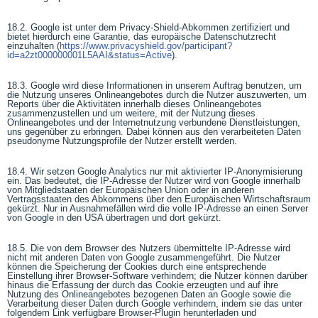
18.2. Google ist unter dem Privacy-Shield-Abkommen zertifiziert und
bietet hierdurch eine Garantie, das europäische Datenschutzrecht
einzuhalten (
https://www.privacyshield.gov/participant?
id=a2zt000000001L5AAI&status=Active
).
18.3. Google wird diese Informationen in unserem Auftrag benutzen, um
die Nutzung unseres Onlineangebotes durch die Nutzer auszuwerten, um
Reports über die Aktivitäten innerhalb dieses Onlineangebotes
zusammenzustellen und um weitere, mit der Nutzung dieses
Onlineangebotes und der Internetnutzung verbundene Dienstleistungen,
uns gegenüber zu erbringen. Dabei können aus den verarbeiteten Daten
pseudonyme Nutzungsprofile der Nutzer erstellt werden.
18.4. Wir setzen Google Analytics nur mit aktivierter IP-Anonymisierung
ein. Das bedeutet, die IP-Adresse der Nutzer wird von Google innerhalb
von Mitgliedstaaten der Europäischen Union oder in anderen
Vertragsstaaten des Abkommens über den Europäischen Wirtschaftsraum
gekürzt. Nur in Ausnahmefällen wird die volle IP-Adresse an einen Server
von Google in den USA übertragen und dort gekürzt.
18.5. Die von dem Browser des Nutzers übermittelte IP-Adresse wird
nicht mit anderen Daten von Google zusammengeführt. Die Nutzer
können die Speicherung der Cookies durch eine entsprechende
Einstellung ihrer Browser-Software verhindern; die Nutzer können darüber
hinaus die Erfassung der durch das Cookie erzeugten und auf ihre
Nutzung des Onlineangebotes bezogenen Daten an Google sowie die
Verarbeitung dieser Daten durch Google verhindern, indem sie das unter
folgendem Link verfügbare Browser-Plugin herunterladen und