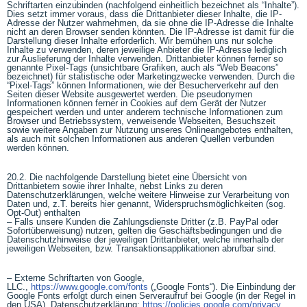
Schriftarten einzubinden (nachfolgend einheitlich bezeichnet als “Inhalte”).
Dies setzt immer voraus, dass die Drittanbieter dieser Inhalte, die IP-
Adresse der Nutzer wahrnehmen, da sie ohne die IP-Adresse die Inhalte
nicht an deren Browser senden könnten. Die IP-Adresse ist damit für die
Darstellung dieser Inhalte erforderlich. Wir bemühen uns nur solche
Inhalte zu verwenden, deren jeweilige Anbieter die IP-Adresse lediglich
zur Auslieferung der Inhalte verwenden. Drittanbieter können ferner so
genannte Pixel-Tags (unsichtbare Grafiken, auch als “Web Beacons”
bezeichnet) für statistische oder Marketingzwecke verwenden. Durch die
“Pixel-Tags” können Informationen, wie der Besucherverkehr auf den
Seiten dieser Website ausgewertet werden. Die pseudonymen
Informationen können ferner in Cookies auf dem Gerät der Nutzer
gespeichert werden und unter anderem technische Informationen zum
Browser und Betriebssystem, verweisende Webseiten, Besuchszeit
sowie weitere Angaben zur Nutzung unseres Onlineangebotes enthalten,
als auch mit solchen Informationen aus anderen Quellen verbunden
werden können.
20.2. Die nachfolgende Darstellung bietet eine Übersicht von
Drittanbietern sowie ihrer Inhalte, nebst Links zu deren
Datenschutzerklärungen, welche weitere Hinweise zur Verarbeitung von
Daten und, z.T. bereits hier genannt, Widerspruchsmöglichkeiten (sog.
Opt-Out) enthalten
– Falls unsere Kunden die Zahlungsdienste Dritter (z.B. PayPal oder
Sofortüberweisung) nutzen, gelten die Geschäftsbedingungen und die
Datenschutzhinweise der jeweiligen Drittanbieter, welche innerhalb der
jeweiligen Webseiten, bzw. Transaktionsapplikationen abrufbar sind.
– Externe Schriftarten von Google,
LLC.,
https://www.google.com/fonts
(„Google Fonts“). Die Einbindung der
Google Fonts erfolgt durch einen Serveraufruf bei Google (in der Regel in
den USA). Datenschutzerklärung:
https://policies.google.com/privacy
,