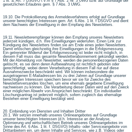
1 lit. a, Art. 7 DSGVO i.V.m § 7 Abs. 2 Nr. 3 UWG bzw. auf Grundlage der
gesetzlichen Erlaubnis gem. § 7 Abs. 3 UWG.
19.10. Die Protokollierung des Anmeldeverfahrens erfolgt auf Grundlage
unserer berechtigten Interessen gem. Art. 6 Abs. 1 lit. f DSGVO und dient
dem Nachweis der Einwilligung in den Empfang des Newsletters.
19.11. Newsletterempfänger können den Empfang unseres Newsletters
jederzeit kündigen, d.h. Ihre Einwilligungen widerrufen. Einen Link zur
Kündigung des Newsletters finden sie am Ende eines jeden Newsletters.
Damit erlöschen gleichzeitig ihre Einwilligungen in die Erfolgsmessung.
Ein getrennter Widerruf der Erfolgsmessung ist leider nicht möglich, in
diesem Fall muss das gesamte Newsletterabonnement gekündigt werden.
Mit der Abmeldung von Newsletter, werden die personenbezogenen Daten
gelöscht, es sei denn deren Aufbewahrung ist rechtlich geboten oder
gerechtfertigt, wobei deren Verarbeitung in diesem Fall nur auf diese
Ausnahmezwecke beschränkt wird. Wir können insbesondere die
ausgetragenen E-Mailadressen bis zu drei Jahren auf Grundlage unserer
berechtigten Interessen speichern bevor wir sie für Zwecke des
Newsletterversandes löschen, um eine ehemals gegebene Einwilligung
nachweisen zu können. Die Verarbeitung dieser Daten wird auf den Zweck
einer möglichen Abwehr von Ansprüchen beschränkt. Ein individueller
Löschungsantrag ist jederzeit möglich, sofern zugleich das ehemalige
Bestehen einer Einwilligung bestätigt wird.
20. Einbindung von Diensten und Inhalten Dritter
20.1. Wir setzen innerhalb unseres Onlineangebotes auf Grundlage
unserer berechtigten Interessen (d.h. Interesse an der Analyse,
Optimierung und wirtschaftlichem Betrieb unseres Onlineangebotes im
Sinne des Art. 6 Abs. 1 lit. f. DSGVO) Inhalts- oder Serviceangebote von
Drittanbietern ein, um deren Inhalte und Services, wie z.B. Videos oder