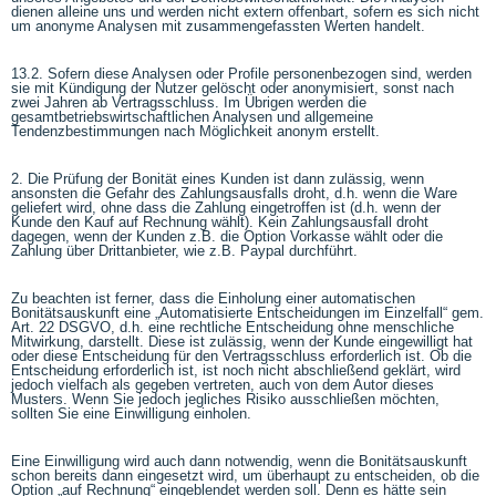
dienen alleine uns und werden nicht extern offenbart, sofern es sich nicht
um anonyme Analysen mit zusammengefassten Werten handelt.
13.2. Sofern diese Analysen oder Profile personenbezogen sind, werden
sie mit Kündigung der Nutzer gelöscht oder anonymisiert, sonst nach
zwei Jahren ab Vertragsschluss. Im Übrigen werden die
gesamtbetriebswirtschaftlichen Analysen und allgemeine
Tendenzbestimmungen nach Möglichkeit anonym erstellt.
2. Die Prüfung der Bonität eines Kunden ist dann zulässig, wenn
ansonsten die Gefahr des Zahlungsausfalls droht, d.h. wenn die Ware
geliefert wird, ohne dass die Zahlung eingetroffen ist (d.h. wenn der
Kunde den Kauf auf Rechnung wählt). Kein Zahlungsausfall droht
dagegen, wenn der Kunden z.B. die Option Vorkasse wählt oder die
Zahlung über Drittanbieter, wie z.B. Paypal durchführt.
Zu beachten ist ferner, dass die Einholung einer automatischen
Bonitätsauskunft eine „Automatisierte Entscheidungen im Einzelfall“ gem.
Art. 22 DSGVO, d.h. eine rechtliche Entscheidung ohne menschliche
Mitwirkung, darstellt. Diese ist zulässig, wenn der Kunde eingewilligt hat
oder diese Entscheidung für den Vertragsschluss erforderlich ist. Ob die
Entscheidung erforderlich ist, ist noch nicht abschließend geklärt, wird
jedoch vielfach als gegeben vertreten, auch von dem Autor dieses
Musters. Wenn Sie jedoch jegliches Risiko ausschließen möchten,
sollten Sie eine Einwilligung einholen.
Eine Einwilligung wird auch dann notwendig, wenn die Bonitätsauskunft
schon bereits dann eingesetzt wird, um überhaupt zu entscheiden, ob die
Option „auf Rechnung“ eingeblendet werden soll. Denn es hätte sein