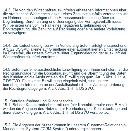
14.3. Die von den Wirtschaftsauskunfteien erhaltenen Informationen über
die statistische Wahrscheinlichkeit eines Zahlungsausfalls verarbeiten wir
im Rahmen einer sachgerechten Ermessensentscheidung über die
Begründung, Durchführung und Beendigung des Vertragsverhältnisses.
Wir behalten uns vor, im Fall eines negativen Ergebnisses der
Bonitätsprüfung, die Zahlung auf Rechnung oder eine andere Vorleistung
zu verweigern.
14.4. Die Entscheidung, ob wir in Vorleistung treten, erfolgt entsprechend
Art. 22 DSGVO alleine auf Grundlage einer automatisierten Entscheidung
im Einzelfall, die unsere Software unter Zugrundelegung der Auskunft der
Wirtschaftsauskunftei vornimmt.
14.5 Sofern wir eine ausdrückliche Einwilligung von Ihnen einholen, ist die
Rechtsgrundlage für die Bonitätsauskunft und die Übermittlung der Daten
des Kunden an die Auskunfteien die Einwilligung gem. Art. 6 Abs. 1 lit. a,
7 DSGVO. Falls keine Einwilligung eingeholt wird, sind unsere
berechtigten Interessen an der Ausfallsicherheit ihrer Zahlungsforderung
die Rechtsgrundlage gem. Art. 6 Abs. 1 lit. f. DSGVO.
15. Kontaktaufnahme und Kundenservice
15.1. Bei der Kontaktaufnahme mit uns (per Kontaktformular oder E-Mail)
werden die Angaben des Nutzers zur Bearbeitung der Kontaktanfrage und
deren Abwicklung gem. Art. 6 Abs. 1 lit. b) DSGVO verarbeitet.
15.2. Die Angaben der Nutzer können in unserem Customer-Relationship-
Management System (“CRM System”) oder vergleichbarer