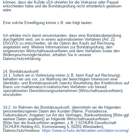
können, dass der Kunde sich ohnehin für die Vorkasse oder Paypal
entschieden hätte und die Bonitätsprüfung nicht erforderlich gewesen
wäre.
Eine solche Einwilligung könne z.B. wie folgt lauten:
Ich erkläre mich damit einverstanden, dass eine Bonitätsüberprüfung
durchgeführt wird, um in einem automatisierten Verfahren (Art. 22
DSGVO) zu entscheiden, ob die Option des Kaufs auf Rechnung
angeboten wird. Weitere Informationen zur Bonitätsprüfung, den
eingesetzten Wirtschaftsauskunfteien und dem Verfahren sowie den
Widerspruchsmöglichkeiten, erhalten Sie in unserer
Datenschutzerklärung.
14. Bonitätsauskunft
14.1. Sofern wir in Vorleistung treten (z.B. beim Kauf auf Rechnung),
behalten wir uns vor, zur Wahrung der berechtigten Interessen eine
Identitäts- und Bonitätsauskunft zwecks Beurteilung des Kreditrisikos auf
Basis von mathematisch-statistischen Verfahren von hierauf
spezialisierten Dienstleistungsunternehmen (Wirtschaftsauskunfteien)
einzuholen.
14.2. Im Rahmen der Bonitätsauskunft, übermitteln wir die folgenden
personenbezogenen Daten des Kunden (Name, Postadresse,
Geburtsdatum, Angaben zur Art des Vertrages, Bankverbindung [Bitte ggf.
weitere Daten angeben]) an folgende Wirtschaftsauskunfteien:
[Bitte hier die Auskunfteien angeben, z.B.:] SCHUFA-Gesellschaft
(SCHUFA Holding AG, Kormoranweg 5, 65201 Wiesbaden),
Datenschutzhinweise:
https://www.schufa.de/de/ueber-uns/daten-scoring/.