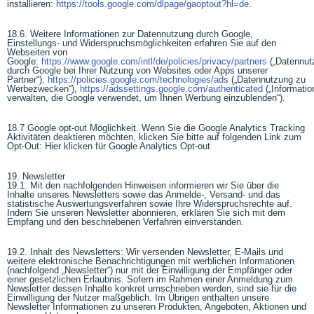
installieren:
https://tools.google.com/dlpage/gaoptout?hl=de
.
18.6. Weitere Informationen zur Datennutzung durch Google,
Einstellungs- und Widerspruchsmöglichkeiten erfahren Sie auf den
Webseiten von
Google:
https://www.google.com/intl/de/policies/privacy/partners
(„Datennut
durch Google bei Ihrer Nutzung von Websites oder Apps unserer
Partner“),
https://policies.google.com/technologies/ads
(„Datennutzung zu
Werbezwecken“),
https://adssettings.google.com/authenticated
(„Informatio
verwalten, die Google verwendet, um Ihnen Werbung einzublenden“).
18.7 Google opt-out Möglichkeit. Wenn Sie die Google Analytics Tracking
Aktivitäten deaktieren möchten, klicken Sie bitte auf folgenden Link zum
Opt-Out: Hier klicken für Google Analytics Opt-out
19. Newsletter
19.1. Mit den nachfolgenden Hinweisen informieren wir Sie über die
Inhalte unseres Newsletters sowie das Anmelde-, Versand- und das
statistische Auswertungsverfahren sowie Ihre Widerspruchsrechte auf.
Indem Sie unseren Newsletter abonnieren, erklären Sie sich mit dem
Empfang und den beschriebenen Verfahren einverstanden.
19.2. Inhalt des Newsletters: Wir versenden Newsletter, E-Mails und
weitere elektronische Benachrichtigungen mit werblichen Informationen
(nachfolgend „Newsletter“) nur mit der Einwilligung der Empfänger oder
einer gesetzlichen Erlaubnis. Sofern im Rahmen einer Anmeldung zum
Newsletter dessen Inhalte konkret umschrieben werden, sind sie für die
Einwilligung der Nutzer maßgeblich. Im Übrigen enthalten unsere
Newsletter Informationen zu unseren Produkten, Angeboten, Aktionen und