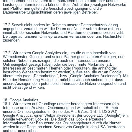
Interessenten und Nutzern kommunizieren und sie dort über unsere
Leistungen informieren zu können. Beim Aufruf der jeweiligen Netzwerke
und Plattformen gelten die Geschäftsbedingungen und die
Datenverarbeitungsrichtlinien deren jeweiligen Betreiber.
17.2 Soweit nicht anders im Rahmen unserer Datenschutzerklärung
angegeben, verarbeiten wir die Daten der Nutzer sofern diese mit uns
innerhalb der sozialen Netzwerke und Plattformen kommunizieren, z.B.
Beiträge auf unseren Onlinepräsenzen verfassen oder uns Nachrichten
zusenden.
17.2. Wir setzen Google Analytics ein, um die durch innerhalb von
Werbediensten Googles und seiner Partner geschalteten Anzeigen, nur
solchen Nutzern anzuzeigen, die auch ein Interesse an unserem
Onlineangebot gezeigt haben oder die bestimmte Merkmale (z.B.
Interessen an bestimmten Themen oder Produkten, die anhand der
besuchten Webseiten bestimmt werden) aufweisen, die wir an Google
übermitteln (sog. „Remarketing-“, bzw. „Google-Analytics-Audiences“). Mit
Hilfe der Remarketing Audiences möchten wir auch sicherstellen, dass
unsere Anzeigen dem potentiellen Interesse der Nutzer entsprechen und
nicht belästigend wirken.
18. Google Analytics
18.1. Wir setzen auf Grundlage unserer berechtigten Interessen (d.h.
Interesse an der Analyse, Optimierung und wirtschaftlichem Betrieb
unseres Onlineangebotes im Sinne des Art. 6 Abs. 1 lit. f. DSGVO)
Google Analytics, einen Webanalysedienst der Google LLC („Google“) ein.
Google verwendet Cookies. Die durch das Cookie erzeugten
Informationen über Benutzung des Onlineangebotes durch die Nutzer
werden in der Regel an einen Server von Google in den USA übertragen
und dort gespeichert.