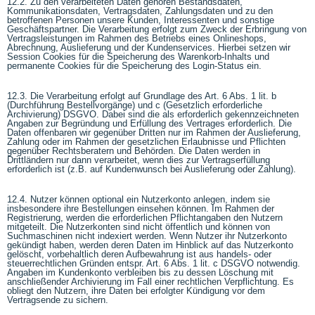
12.2. Zu den verarbeiteten Daten gehören Bestandsdaten,
Kommunikationsdaten, Vertragsdaten, Zahlungsdaten und zu den
betroffenen Personen unsere Kunden, Interessenten und sonstige
Geschäftspartner. Die Verarbeitung erfolgt zum Zweck der Erbringung von
Vertragsleistungen im Rahmen des Betriebs eines Onlineshops,
Abrechnung, Auslieferung und der Kundenservices. Hierbei setzen wir
Session Cookies für die Speicherung des Warenkorb-Inhalts und
permanente Cookies für die Speicherung des Login-Status ein.
12.3. Die Verarbeitung erfolgt auf Grundlage des Art. 6 Abs. 1 lit. b
(Durchführung Bestellvorgänge) und c (Gesetzlich erforderliche
Archivierung) DSGVO. Dabei sind die als erforderlich gekennzeichneten
Angaben zur Begründung und Erfüllung des Vertrages erforderlich. Die
Daten offenbaren wir gegenüber Dritten nur im Rahmen der Auslieferung,
Zahlung oder im Rahmen der gesetzlichen Erlaubnisse und Pflichten
gegenüber Rechtsberatern und Behörden. Die Daten werden in
Drittländern nur dann verarbeitet, wenn dies zur Vertragserfüllung
erforderlich ist (z.B. auf Kundenwunsch bei Auslieferung oder Zahlung).
12.4. Nutzer können optional ein Nutzerkonto anlegen, indem sie
insbesondere ihre Bestellungen einsehen können. Im Rahmen der
Registrierung, werden die erforderlichen Pflichtangaben den Nutzern
mitgeteilt. Die Nutzerkonten sind nicht öffentlich und können von
Suchmaschinen nicht indexiert werden. Wenn Nutzer ihr Nutzerkonto
gekündigt haben, werden deren Daten im Hinblick auf das Nutzerkonto
gelöscht, vorbehaltlich deren Aufbewahrung ist aus handels- oder
steuerrechtlichen Gründen entspr. Art. 6 Abs. 1 lit. c DSGVO notwendig.
Angaben im Kundenkonto verbleiben bis zu dessen Löschung mit
anschließender Archivierung im Fall einer rechtlichen Verpflichtung. Es
obliegt den Nutzern, ihre Daten bei erfolgter Kündigung vor dem
Vertragsende zu sichern.