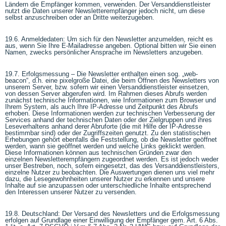
Ländern die Empfänger kommen, verwenden. Der Versanddienstleister
nutzt die Daten unserer Newsletterempfänger jedoch nicht, um diese
selbst anzuschreiben oder an Dritte weiterzugeben.
19.6. Anmeldedaten: Um sich für den Newsletter anzumelden, reicht es
aus, wenn Sie Ihre E-Mailadresse angeben. Optional bitten wir Sie einen
Namen, zwecks persönlicher Ansprache im Newsletters anzugeben.
19.7. Erfolgsmessung – Die Newsletter enthalten einen sog. „web-
beacon“, d.h. eine pixelgroße Datei, die beim Öffnen des Newsletters von
unserem Server, bzw. sofern wir einen Versanddienstleister einsetzen,
von dessen Server abgerufen wird. Im Rahmen dieses Abrufs werden
zunächst technische Informationen, wie Informationen zum Browser und
Ihrem System, als auch Ihre IP-Adresse und Zeitpunkt des Abrufs
erhoben. Diese Informationen werden zur technischen Verbesserung der
Services anhand der technischen Daten oder der Zielgruppen und ihres
Leseverhaltens anhand derer Abruforte (die mit Hilfe der IP-Adresse
bestimmbar sind) oder der Zugriffszeiten genutzt. Zu den statistischen
Erhebungen gehört ebenfalls die Feststellung, ob die Newsletter geöffnet
werden, wann sie geöffnet werden und welche Links geklickt werden.
Diese Informationen können aus technischen Gründen zwar den
einzelnen Newsletterempfängern zugeordnet werden. Es ist jedoch weder
unser Bestreben, noch, sofern eingesetzt, das des Versanddienstleisters,
einzelne Nutzer zu beobachten. Die Auswertungen dienen uns viel mehr
dazu, die Lesegewohnheiten unserer Nutzer zu erkennen und unsere
Inhalte auf sie anzupassen oder unterschiedliche Inhalte entsprechend
den Interessen unserer Nutzer zu versenden.
19.8. Deutschland: Der Versand des Newsletters und die Erfolgsmessung
erfolgen auf Grundlage einer Einwilligung der Empfänger gem. Art. 6 Abs.