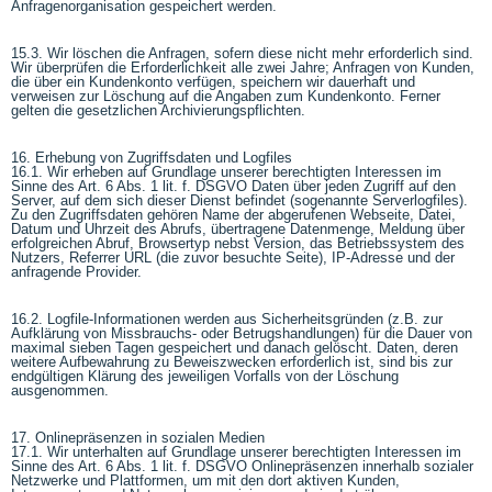
Anfragenorganisation gespeichert werden.
15.3. Wir löschen die Anfragen, sofern diese nicht mehr erforderlich sind.
Wir überprüfen die Erforderlichkeit alle zwei Jahre; Anfragen von Kunden,
die über ein Kundenkonto verfügen, speichern wir dauerhaft und
verweisen zur Löschung auf die Angaben zum Kundenkonto. Ferner
gelten die gesetzlichen Archivierungspflichten.
16. Erhebung von Zugriffsdaten und Logfiles
16.1. Wir erheben auf Grundlage unserer berechtigten Interessen im
Sinne des Art. 6 Abs. 1 lit. f. DSGVO Daten über jeden Zugriff auf den
Server, auf dem sich dieser Dienst befindet (sogenannte Serverlogfiles).
Zu den Zugriffsdaten gehören Name der abgerufenen Webseite, Datei,
Datum und Uhrzeit des Abrufs, übertragene Datenmenge, Meldung über
erfolgreichen Abruf, Browsertyp nebst Version, das Betriebssystem des
Nutzers, Referrer URL (die zuvor besuchte Seite), IP-Adresse und der
anfragende Provider.
16.2. Logfile-Informationen werden aus Sicherheitsgründen (z.B. zur
Aufklärung von Missbrauchs- oder Betrugshandlungen) für die Dauer von
maximal sieben Tagen gespeichert und danach gelöscht. Daten, deren
weitere Aufbewahrung zu Beweiszwecken erforderlich ist, sind bis zur
endgültigen Klärung des jeweiligen Vorfalls von der Löschung
ausgenommen.
17. Onlinepräsenzen in sozialen Medien
17.1. Wir unterhalten auf Grundlage unserer berechtigten Interessen im
Sinne des Art. 6 Abs. 1 lit. f. DSGVO Onlinepräsenzen innerhalb sozialer
Netzwerke und Plattformen, um mit den dort aktiven Kunden,