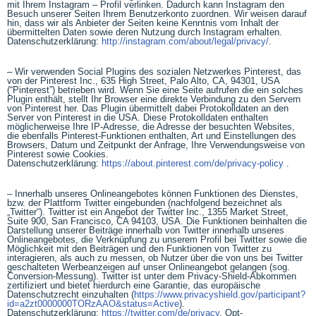
mit Ihrem Instagram – Profil verlinken. Dadurch kann Instagram den
Besuch unserer Seiten Ihrem Benutzerkonto zuordnen. Wir weisen darauf
hin, dass wir als Anbieter der Seiten keine Kenntnis vom Inhalt der
übermittelten Daten sowie deren Nutzung durch Instagram erhalten.
Datenschutzerklärung:
http://instagram.com/about/legal/privacy/
.
– Wir verwenden Social Plugins des sozialen Netzwerkes Pinterest, das
von der Pinterest Inc., 635 High Street, Palo Alto, CA, 94301, USA
(“Pinterest”) betrieben wird. Wenn Sie eine Seite aufrufen die ein solches
Plugin enthält, stellt Ihr Browser eine direkte Verbindung zu den Servern
von Pinterest her. Das Plugin übermittelt dabei Protokolldaten an den
Server von Pinterest in die USA. Diese Protokolldaten enthalten
möglicherweise Ihre IP-Adresse, die Adresse der besuchten Websites,
die ebenfalls Pinterest-Funktionen enthalten, Art und Einstellungen des
Browsers, Datum und Zeitpunkt der Anfrage, Ihre Verwendungsweise von
Pinterest sowie Cookies.
Datenschutzerklärung:
https://about.pinterest.com/de/privacy-policy
.
– Innerhalb unseres Onlineangebotes können Funktionen des Dienstes,
bzw. der Plattform Twitter eingebunden (nachfolgend bezeichnet als
„Twitter“). Twitter ist ein Angebot der Twitter Inc., 1355 Market Street,
Suite 900, San Francisco, CA 94103, USA. Die Funktionen beinhalten die
Darstellung unserer Beiträge innerhalb von Twitter innerhalb unseres
Onlineangebotes, die Verknüpfung zu unserem Profil bei Twitter sowie die
Möglichkeit mit den Beiträgen und den Funktionen von Twitter zu
interagieren, als auch zu messen, ob Nutzer über die von uns bei Twitter
geschalteten Werbeanzeigen auf unser Onlineangebot gelangen (sog.
Conversion-Messung). Twitter ist unter dem Privacy-Shield-Abkommen
zertifiziert und bietet hierdurch eine Garantie, das europäische
Datenschutzrecht einzuhalten (
https://www.privacyshield.gov/participant?
id=a2zt0000000TORzAAO&status=Active
).
Datenschutzerklärung:
https://twitter.com/de/privacy
, Opt-