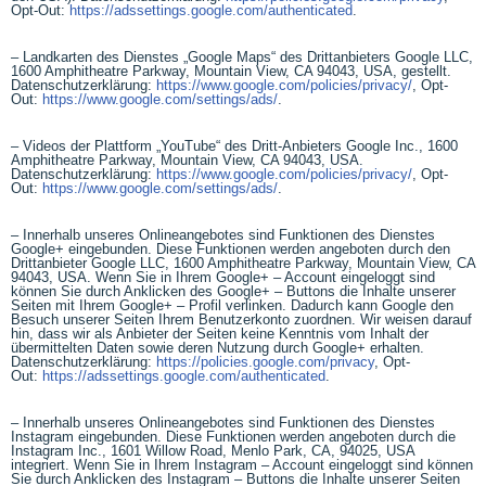
Opt-Out:
https://adssettings.google.com/authenticated
.
– Landkarten des Dienstes „Google Maps“ des Drittanbieters Google LLC,
1600 Amphitheatre Parkway, Mountain View, CA 94043, USA, gestellt.
Datenschutzerklärung:
https://www.google.com/policies/privacy/
, Opt-
Out:
https://www.google.com/settings/ads/
.
– Videos der Plattform „YouTube“ des Dritt-Anbieters Google Inc., 1600
Amphitheatre Parkway, Mountain View, CA 94043, USA.
Datenschutzerklärung:
https://www.google.com/policies/privacy/
, Opt-
Out:
https://www.google.com/settings/ads/
.
– Innerhalb unseres Onlineangebotes sind Funktionen des Dienstes
Google+ eingebunden. Diese Funktionen werden angeboten durch den
Drittanbieter Google LLC, 1600 Amphitheatre Parkway, Mountain View, CA
94043, USA. Wenn Sie in Ihrem Google+ – Account eingeloggt sind
können Sie durch Anklicken des Google+ – Buttons die Inhalte unserer
Seiten mit Ihrem Google+ – Profil verlinken. Dadurch kann Google den
Besuch unserer Seiten Ihrem Benutzerkonto zuordnen. Wir weisen darauf
hin, dass wir als Anbieter der Seiten keine Kenntnis vom Inhalt der
übermittelten Daten sowie deren Nutzung durch Google+ erhalten.
Datenschutzerklärung:
https://policies.google.com/privacy
, Opt-
Out:
https://adssettings.google.com/authenticated
.
– Innerhalb unseres Onlineangebotes sind Funktionen des Dienstes
Instagram eingebunden. Diese Funktionen werden angeboten durch die
Instagram Inc., 1601 Willow Road, Menlo Park, CA, 94025, USA
integriert. Wenn Sie in Ihrem Instagram – Account eingeloggt sind können
Sie durch Anklicken des Instagram – Buttons die Inhalte unserer Seiten