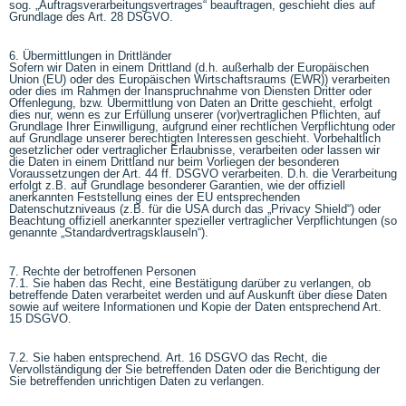
sog. „Auftragsverarbeitungsvertrages“ beauftragen, geschieht dies auf
Grundlage des Art. 28 DSGVO.
6. Übermittlungen in Drittländer
Sofern wir Daten in einem Drittland (d.h. außerhalb der Europäischen
Union (EU) oder des Europäischen Wirtschaftsraums (EWR)) verarbeiten
oder dies im Rahmen der Inanspruchnahme von Diensten Dritter oder
Offenlegung, bzw. Übermittlung von Daten an Dritte geschieht, erfolgt
dies nur, wenn es zur Erfüllung unserer (vor)vertraglichen Pflichten, auf
Grundlage Ihrer Einwilligung, aufgrund einer rechtlichen Verpflichtung oder
auf Grundlage unserer berechtigten Interessen geschieht. Vorbehaltlich
gesetzlicher oder vertraglicher Erlaubnisse, verarbeiten oder lassen wir
die Daten in einem Drittland nur beim Vorliegen der besonderen
Voraussetzungen der Art. 44 ff. DSGVO verarbeiten. D.h. die Verarbeitung
erfolgt z.B. auf Grundlage besonderer Garantien, wie der offiziell
anerkannten Feststellung eines der EU entsprechenden
Datenschutzniveaus (z.B. für die USA durch das „Privacy Shield“) oder
Beachtung offiziell anerkannter spezieller vertraglicher Verpflichtungen (so
genannte „Standardvertragsklauseln“).
7. Rechte der betroffenen Personen
7.1. Sie haben das Recht, eine Bestätigung darüber zu verlangen, ob
betreffende Daten verarbeitet werden und auf Auskunft über diese Daten
sowie auf weitere Informationen und Kopie der Daten entsprechend Art.
15 DSGVO.
7.2. Sie haben entsprechend. Art. 16 DSGVO das Recht, die
Vervollständigung der Sie betreffenden Daten oder die Berichtigung der
Sie betreffenden unrichtigen Daten zu verlangen.