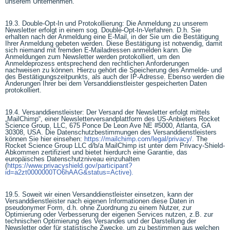
unserem Unternehmen.
19.3. Double-Opt-In und Protokollierung: Die Anmeldung zu unserem
Newsletter erfolgt in einem sog. Double-Opt-In-Verfahren. D.h. Sie
erhalten nach der Anmeldung eine E-Mail, in der Sie um die Bestätigung
Ihrer Anmeldung gebeten werden. Diese Bestätigung ist notwendig, damit
sich niemand mit fremden E-Mailadressen anmelden kann. Die
Anmeldungen zum Newsletter werden protokolliert, um den
Anmeldeprozess entsprechend den rechtlichen Anforderungen
nachweisen zu können. Hierzu gehört die Speicherung des Anmelde- und
des Bestätigungszeitpunkts, als auch der IP-Adresse. Ebenso werden die
Änderungen Ihrer bei dem Versanddienstleister gespeicherten Daten
protokolliert.
19.4. Versanddienstleister: Der Versand der Newsletter erfolgt mittels
„MailChimp“, einer Newsletterversandplattform des US-Anbieters Rocket
Science Group, LLC, 675 Ponce De Leon Ave NE #5000, Atlanta, GA
30308, USA. Die Datenschutzbestimmungen des Versanddienstleisters
können Sie hier einsehen:
https://mailchimp.com/legal/privacy/.
The
Rocket Science Group LLC d/b/a MailChimp ist unter dem Privacy-Shield-
Abkommen zertifiziert und bietet hierdurch eine Garantie, das
europäisches Datenschutzniveau einzuhalten
(
https://www.privacyshield.gov/participant?
id=a2zt0000000TO6hAAG&status=Active).
19.5. Soweit wir einen Versanddienstleister einsetzen, kann der
Versanddienstleister nach eigenen Informationen diese Daten in
pseudonymer Form, d.h. ohne Zuordnung zu einem Nutzer, zur
Optimierung oder Verbesserung der eigenen Services nutzen, z.B. zur
technischen Optimierung des Versandes und der Darstellung der
Newsletter oder für statistische Zwecke, um zu bestimmen aus welchen