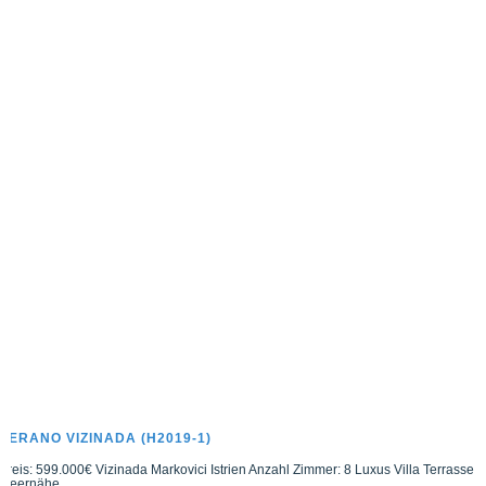
VERANO VIZINADA (H2019-1)
Preis: 599.000€ Vizinada Markovici Istrien Anzahl Zimmer: 8 Luxus Villa Terrasse
Meernähe