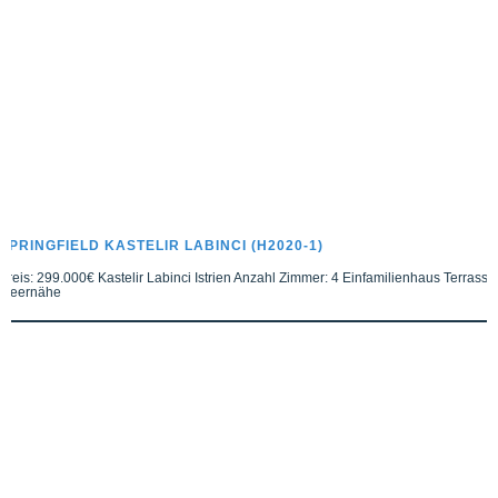
SPRINGFIELD KASTELIR LABINCI (H2020-1)
Preis: 299.000€ Kastelir Labinci Istrien Anzahl Zimmer: 4 Einfamilienhaus Terrasse
Meernähe