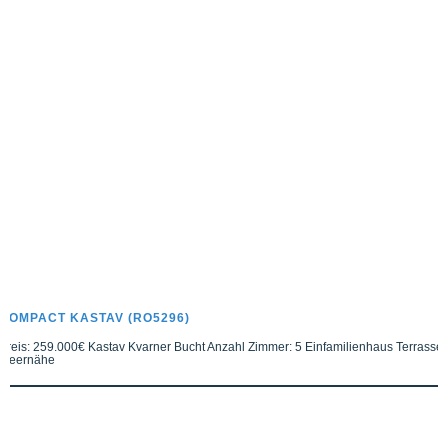
COMPACT KASTAV (RO5296)
Preis: 259.000€ Kastav Kvarner Bucht Anzahl Zimmer: 5 Einfamilienhaus Terrasse
Meernähe